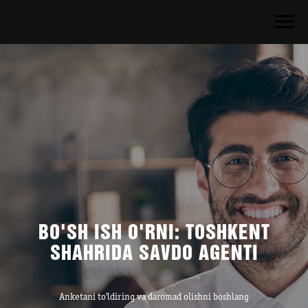
BO'SH ISH O'RNI: TOSHKENT
SHAHRIDA SAVDO AGENTI
Anketani to'ldiring va daromad olishni boshlang