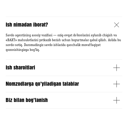
Ish nimadan iborat?
Savdo agentining asosiy vazifasi — oziq-ovqat do'konlarini aylanib chiqish va
«BAXT» mahsulotlarini yetkazib berish uchun buyurtmalar qabul qilish. Aslida bu
savdo-sotiq. Daromadingiz savdo ishlarida qanchalik muvaffaqiyat
qozonishingizga bog'liq.
Ish sharoitlari
Nomzodlarga qo'yiladigan talablar
Biz bilan bog'lanish